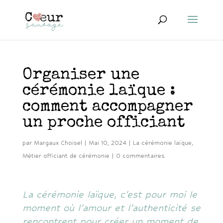
Organiser une
cérémonie laïque :
comment accompagner
un proche officiant
par
Margaux Choisel
|
Mai 10, 2024
|
La cérémonie laïque
,
Métier officiant de cérémonie
|
0 commentaires
La cérémonie laïque, c’est pour moi le
moment où l’amour et l’authenticité se
rencontrent pour créer un moment de