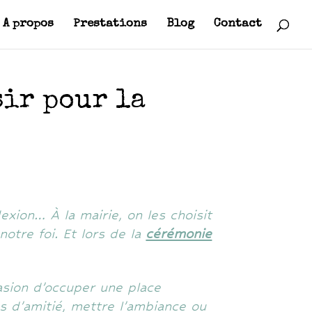
A propos
Prestations
Blog
Contact
sir pour la
ion… À la mairie, on les choisit
notre foi. Et lors de la
cérémonie
asion d’occuper une place
s d’amitié, mettre l’ambiance ou