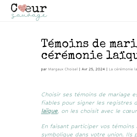
Témoins de mari
cérémonie laïqu
par
Margaux Choisel
|
Avr 25, 2024
|
La cérémonie l
Choisir ses témoins de mariage e
fiables pour signer les registres d
laïque
, on les choisit avec le cœ
En faisant participer vos témoins
symbolique dans votre union. Ils 