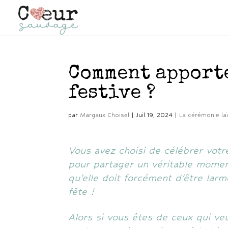
Comment apport
festive ?
par
Margaux Choisel
|
Juil 19, 2024
|
La cérémonie la
Vous avez choisi de célébrer votr
pour partager un véritable momen
qu’elle doit forcément d’être larm
fête !
Alors si vous êtes de ceux qui ve