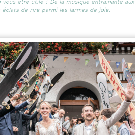
vous être utile ! De la musique entrainante aux ri
éclats de rire parmi les larmes de joie.