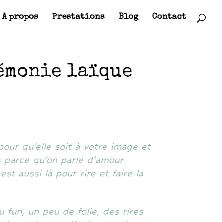
A propos
Prestations
Blog
Contact
émonie laïque
our qu’elle soit à votre image et
 parce qu’on parle d’amour
st aussi là pour rire et faire la
 fun, un peu de folie, des rires