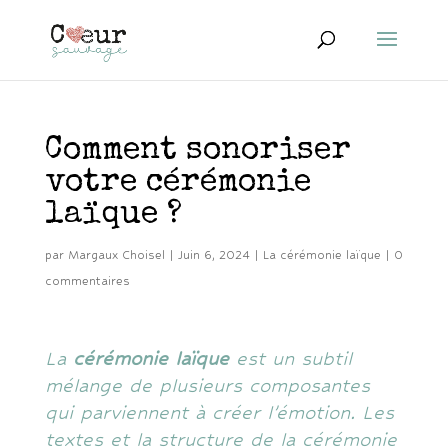
Comment sonoriser
votre cérémonie
laïque ?
par
Margaux Choisel
|
Juin 6, 2024
|
La cérémonie laïque
|
0
commentaires
La
cérémonie laïque
est un subtil
mélange de plusieurs composantes
qui parviennent à créer l’émotion. Les
textes et la structure de la cérémonie